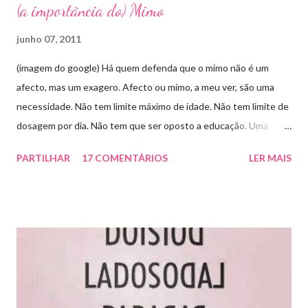
(a importãncia do) Mimo
junho 07, 2011
(imagem do google) Há quem defenda que o mimo não é um
afecto, mas um exagero. Afecto ou mimo, a meu ver, são uma
necessidade. Não tem limite máximo de idade. Não tem limite de
dosagem por dia. Não tem que ser oposto a educação. Uma
coisa não invalida outra. Dou sim mimo às minhas filhas, muito!
PARTILHAR
17 COMENTÁRIOS
LER MAIS
Mas não descuro a educação nunca! Incuto os valores a ter em
conta para serem parte integrante de uma sociedade, mas
porque não o posso fazer sim com muito afecto? Quem tem o
direito de julgar o mimo? É melhor assistir às parvoíces sobre
imagens chocantes de violência? Pois deve ser... Da parte que
me toca: Foi no meu ventre que foram geradas, que cresceram,
que mexeram, que viveram alegrias e tristezas, mas acima de
tudo foi no meu ventre que sentiram o meu amor. Foi no meu