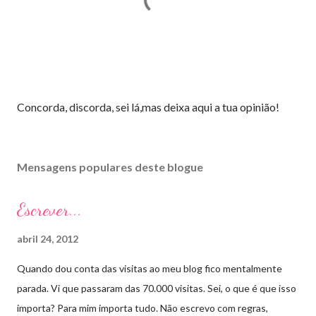
E
Concorda, discorda, sei lá,mas deixa aqui a tua opinião!
n
v
i
Mensagens populares deste blogue
a
r
u
Escrever...
m
c
abril 24, 2012
o
m
Quando dou conta das visitas ao meu blog fico mentalmente
e
parada. Vi que passaram das 70.000 visitas. Sei, o que é que isso
n
t
importa? Para mim importa tudo. Não escrevo com regras,