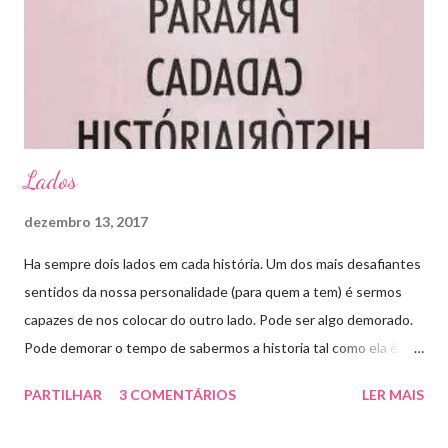
peito que mamaram. Foi no meu ombro que bolsaram. Será
sempre no meu colo que ficarão, por tempo indeterminado. Sou
a mãe delas! Ninguém sabe, nem ouse sequer supor em saber, o
quanto as amo. Dou-lhes...
Lados
dezembro 13, 2017
Ha sempre dois lados em cada história. Um dos mais desafiantes
sentidos da nossa personalidade (para quem a tem) é sermos
capazes de nos colocar do outro lado. Pode ser algo demorado.
Pode demorar o tempo de sabermos a historia tal como ela é.
Sem rodeios. Sem espinhas. Depois é so tirarmos as nossas
PARTILHAR
3 COMENTÁRIOS
LER MAIS
conclusoes.